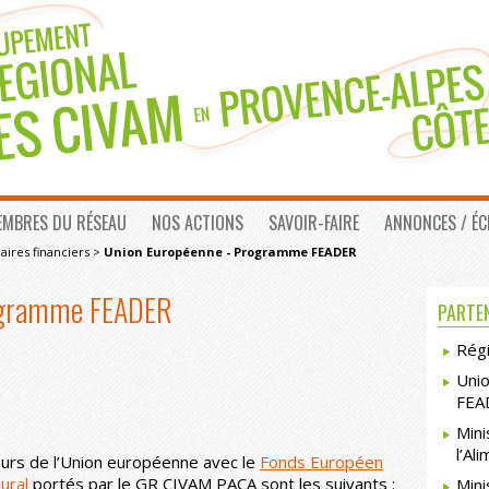
EMBRES DU RÉSEAU
NOS ACTIONS
SAVOIR-FAIRE
ANNONCES / É
aires financiers
>
Union Européenne - Programme FEADER
rogramme FEADER
PARTEN
Rég
Uni
FEA
Mini
l’Al
ours de l’Union européenne avec le
Fonds Européen
ural
portés par le GR CIVAM PACA sont les suivants :
Mini