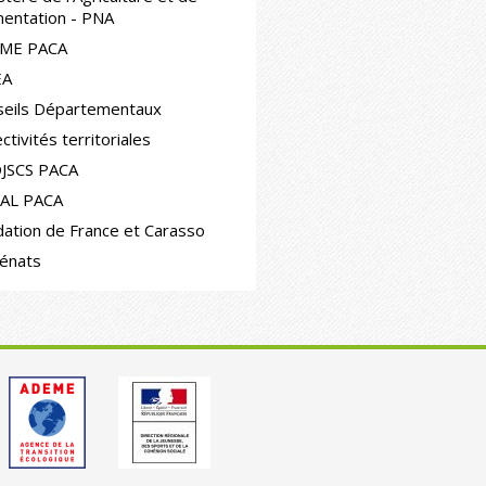
imentation - PNA
ME PACA
EA
seils Départementaux
ectivités territoriales
JSCS PACA
AL PACA
ation de France et Carasso
énats