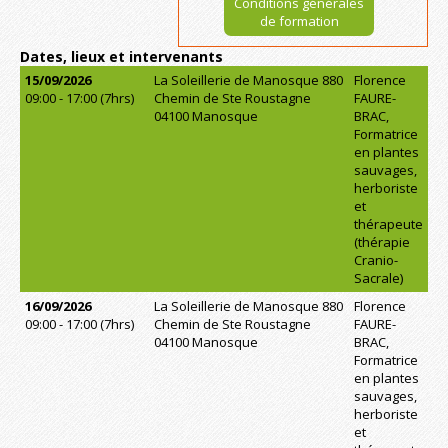
Conditions générales
de formation
Dates, lieux et intervenants
15/09/2026
La Soleillerie de Manosque 880
Florence
09:00 - 17:00 (7hrs)
Chemin de Ste Roustagne
FAURE-
04100 Manosque
BRAC,
Formatrice
en plantes
sauvages,
herboriste
et
thérapeute
(thérapie
Cranio-
Sacrale)
16/09/2026
La Soleillerie de Manosque 880
Florence
09:00 - 17:00 (7hrs)
Chemin de Ste Roustagne
FAURE-
04100 Manosque
BRAC,
Formatrice
en plantes
sauvages,
herboriste
et