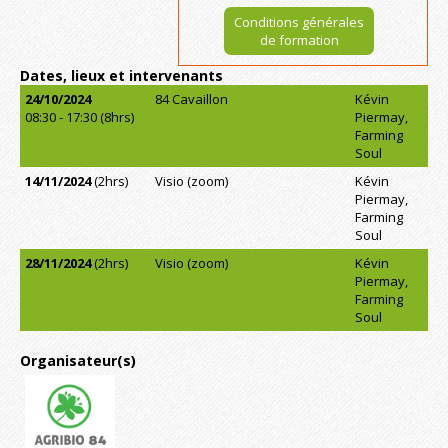
Conditions générales
de formation
Dates, lieux et intervenants
24/10/2024
84 Cavaillon
Kévin
08:30 - 17:30 (8hrs)
Piermay,
Farming
Soul
14/11/2024
(2hrs)
Visio (zoom)
Kévin
Piermay,
Farming
Soul
28/11/2024
(2hrs)
Visio (zoom)
Kévin
Piermay,
Farming
Soul
Organisateur(s)