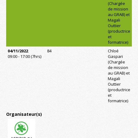
(Chargée
de mission
au GRAB) et
Magali
Outtier
(productrice
et
formatrice)
04/11/2022
84
Chloé
09:00 - 17:00 (7hrs)
Gaspari
(Chargée
de mission
au GRAB) et
Magali
Outtier
(productrice
et
formatrice)
Organisateur(s)