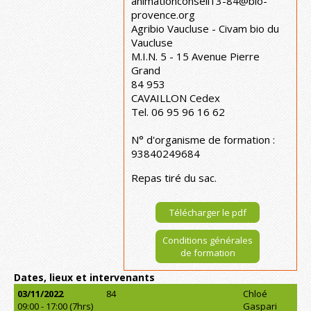
animationconseil13-84@bio-
provence.org
Agribio Vaucluse - Civam bio du
Vaucluse
M.I.N. 5 - 15 Avenue Pierre
Grand
84 953
CAVAILLON Cedex
Tel. 06 95 96 16 62
N° d'organisme de formation :
93840249684
Repas tiré du sac.
Télécharger le pdf
Conditions générales
de formation
Dates, lieux et intervenants
03/11/2022
84
Chloé
09:00 - 17:00 (7hrs)
Gaspari