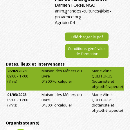
Damien FORNENGO
anim.grandes-cultures@bio-
provence.org
Agribio 04
Télécharger le pdf
Conditions générales
de formation
Dates, lieux et intervenants
28/02/2023
Maison des Métiers du
Marie-Aline
09:00 - 17:00
Livre
QUEFFURUS
(7hrs)
04300 Forcalquier
(botaniste et
phytothérapeute)
01/03/2023
Maison des Métiers du
Marie-Aline
09:00 - 17:00
Livre
QUEFFURUS
(7hrs)
04300 Forcalquier
(botaniste et
phytothérapeute)
Organisateur(s)