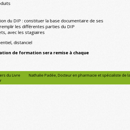
oduits
ion du DIP : constituer la base documentaire de ses
emplir les différentes parties du DIP
ts, avec les stagiaires
ntiel, distanciel
tation de formation sera remise à chaque
ers du Livre
Nathalie Padée, Docteur en pharmacie et spécialiste de 
r