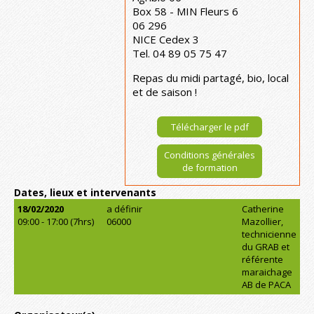
Box 58 - MIN Fleurs 6
06 296
NICE Cedex 3
Tel. 04 89 05 75 47
Repas du midi partagé, bio, local
et de saison !
Télécharger le pdf
Conditions générales
de formation
Dates, lieux et intervenants
18/02/2020
a définir
Catherine
09:00 - 17:00 (7hrs)
06000
Mazollier,
technicienne
du GRAB et
référente
maraichage
AB de PACA