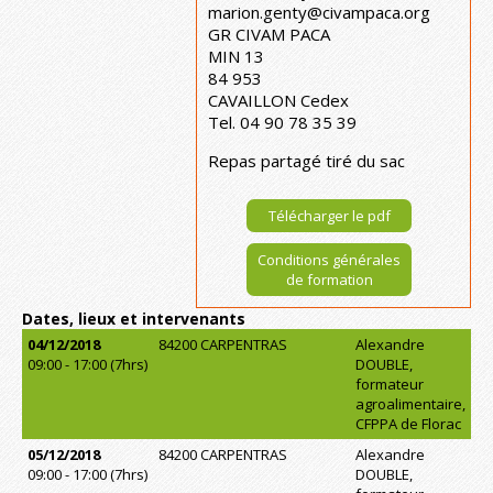
marion.genty@civampaca.org
GR CIVAM PACA
MIN 13
84 953
CAVAILLON Cedex
Tel. 04 90 78 35 39
Repas partagé tiré du sac
Télécharger le pdf
Conditions générales
de formation
Dates, lieux et intervenants
04/12/2018
84200 CARPENTRAS
Alexandre
09:00 - 17:00 (7hrs)
DOUBLE,
formateur
agroalimentaire,
CFPPA de Florac
05/12/2018
84200 CARPENTRAS
Alexandre
09:00 - 17:00 (7hrs)
DOUBLE,